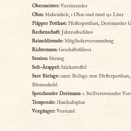
Obermeister:
Vorsitzender
Ohm:
Maßeinheit, 1 Ohm sind rund 150 Liter
Piäpper Potthast:
Pfefferpotthast, Dortmunder G
Rechenschaft:
Jahresabschluss
Reinoldirunde:
Mitgliederversammlung
Richtemann:
Geschäftsführer
Session:
Sitzung
Solt-Ärappel:
Salzkartoffel
Sure Bielage:
saure Beilage zum Pfefferpotthast,
Blumenkohl
Sprechender Dreimann:
1. Stellvertretender Vor
Temporale:
Haushaltsplan
Vorgänger:
Vorstand