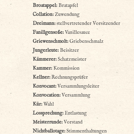
Broatappel:
Bratapfel
Collation:
Zuwendung
Dreimann:
stellvertretender Vorsitzender
Fanillgensoße:
Vanillesauce
Griewenschmolt:
Griebenschmalz
Jungerleute:
Beisitzer
Kämmerer:
Schatzmeister
Kammer:
Kommission
Kellner:
Rechnungsprüfer
Konvocant:
Versammlungsleiter
Konvocation:
Versammlung
Kür:
Wahl
Lossprechung:
Entlastung
Meisterrunde:
Vorstand
Nichtballotage:
Stimmenthaltungen