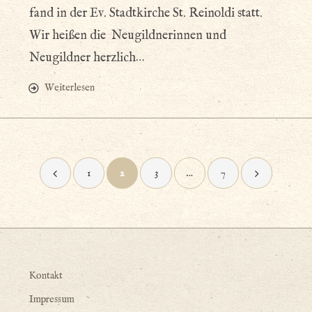
fand in der Ev. Stadtkirche St. Reinoldi statt.
Wir heißen die Neugildnerinnen und
Neugildner herzlich…
Weiterlesen
Seitennummerierung
1
2
3
…
7
der
Beiträge
Kontakt
Impressum